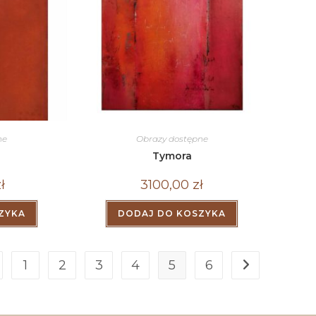
ne
Obrazy dostępne
Tymora
ł
3100,00
zł
ZYKA
DODAJ DO KOSZYKA
1
2
3
4
5
6