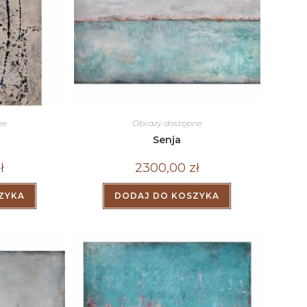
ne
Obrazy dostępne
Senja
ł
2300,00
zł
ZYKA
DODAJ DO KOSZYKA