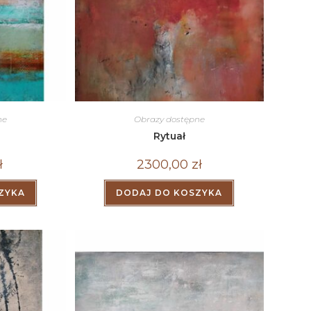
ne
Obrazy dostępne
Rytuał
ł
2300,00
zł
ZYKA
DODAJ DO KOSZYKA