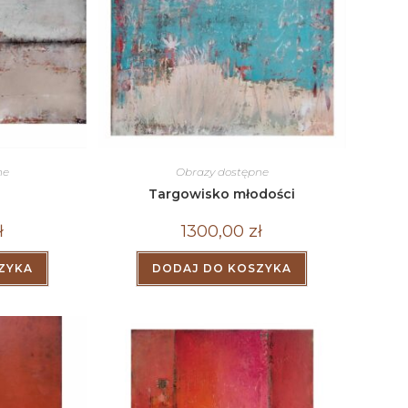
ne
Obrazy dostępne
Targowisko młodości
ł
1300,00
zł
ZYKA
DODAJ DO KOSZYKA