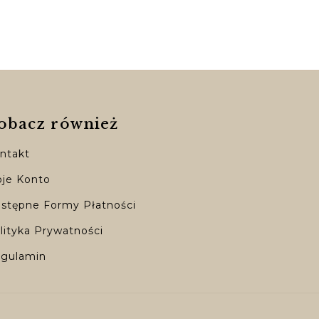
obacz również
ntakt
je Konto
stępne Formy Płatności
lityka Prywatności
gulamin