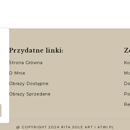
Przydatne linki:
Z
Strona Główna
Ko
O Mnie
Mo
Obrazy Dostępne
Do
Obrazy Sprzedane
Po
Re
@ COPYRIGHT 2024 RITA SOLE ART I ATWI.PL