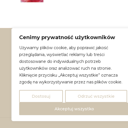
Cenimy prywatność użytkowników
Używamy plików cookie, aby poprawić jakość
Dane kontaktowe:
przeglądania, wyświetlać reklamy lub treści
ritasoleart@mail.com
dostosowane do indywidualnych potrzeb
użytkowników oraz analizować ruch na stronie.
Instagram
Kliknięcie przycisku „Akceptuj wszystkie” oznacza
Facebook
zgodę na wykorzystywanie przez nas plików cookie.
TikTok
Dostosuj
Odrzuć wszystkie
Akceptuj wszystko