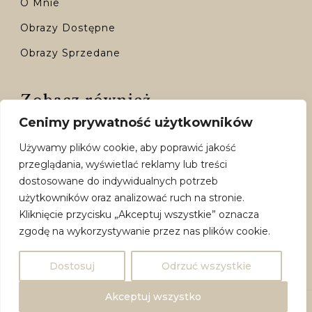
O Mnie
Obrazy Dostępne
Obrazy Sprzedane
Zobacz również
Cenimy prywatność użytkowników
Kontakt
Używamy plików cookie, aby poprawić jakość
Moje Konto
przeglądania, wyświetlać reklamy lub treści
Dostępne Formy Płatności
dostosowane do indywidualnych potrzeb
użytkowników oraz analizować ruch na stronie.
Polityka Prywatności
Kliknięcie przycisku „Akceptuj wszystkie” oznacza
Regulamin
zgodę na wykorzystywanie przez nas plików cookie.
Dostosuj
Odrzuć wszystkie
Akceptuj wszystko
@ COPYRIGHT 2024 RITA SOLE ART I ATWI.PL