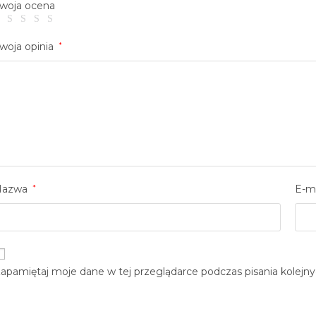
woja ocena
woja opinia
*
Nazwa
*
E-m
apamiętaj moje dane w tej przeglądarce podczas pisania kolejn