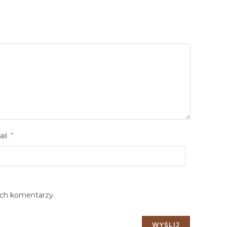
ail
*
ych komentarzy.