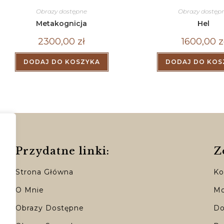
Obrazy dostępne
Obrazy dostęp
Metakognicja
Hel
2300,00
zł
1600,00
z
DODAJ DO KOSZYKA
DODAJ DO KOS
Przydatne linki:
Z
Strona Główna
Ko
O Mnie
Mo
Obrazy Dostępne
Do