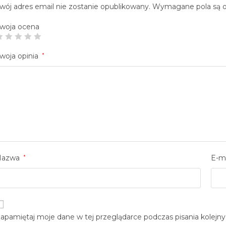
wój adres email nie zostanie opublikowany.
Wymagane pola są 
woja ocena
woja opinia
*
Nazwa
*
E-m
apamiętaj moje dane w tej przeglądarce podczas pisania kolejn