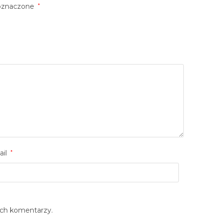
oznaczone
*
ail
*
ych komentarzy.