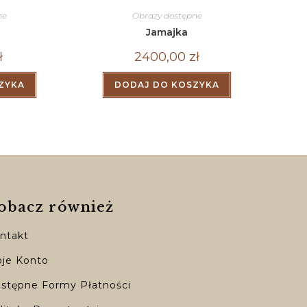
ne
Obrazy dostępne
Jamajka
ł
2400,00
zł
ZYKA
DODAJ DO KOSZYKA
obacz również
ntakt
je Konto
stępne Formy Płatności