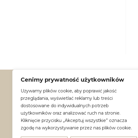
Cenimy prywatność użytkowników
Używamy plików cookie, aby poprawić jakość
Dane kontaktowe:
przeglądania, wyświetlać reklamy lub treści
ritasoleart@mail.com
dostosowane do indywidualnych potrzeb
użytkowników oraz analizować ruch na stronie.
Instagram
Kliknięcie przycisku „Akceptuj wszystkie” oznacza
Facebook
zgodę na wykorzystywanie przez nas plików cookie.
TikTok