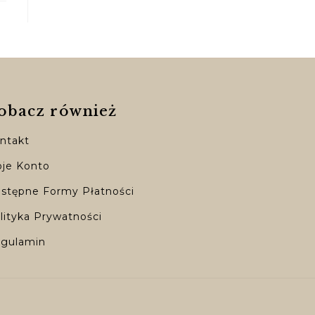
obacz również
ntakt
je Konto
stępne Formy Płatności
lityka Prywatności
gulamin