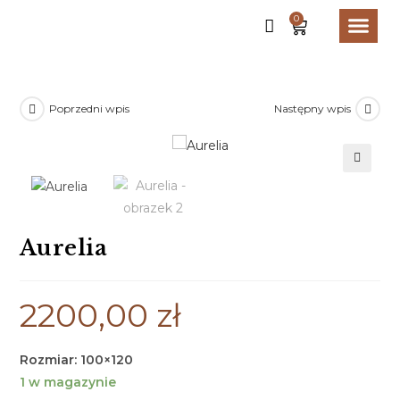
0
STRONA GŁ
Poprzedni wpis
Następny wpis
🔍
Aurelia
2200,00
zł
Rozmiar: 100×120
1 w magazynie