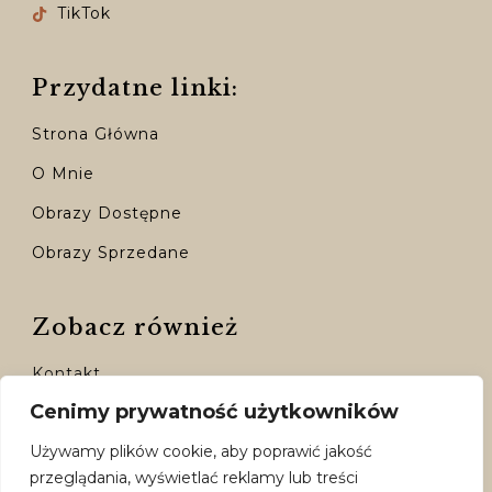
TikTok
Przydatne linki:
Strona Główna
O Mnie
Obrazy Dostępne
Obrazy Sprzedane
Zobacz również
Kontakt
Cenimy prywatność użytkowników
Moje Konto
Używamy plików cookie, aby poprawić jakość
Dostępne Formy Płatności
przeglądania, wyświetlać reklamy lub treści