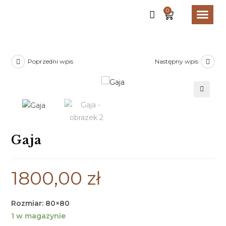
0
STRONA GŁ
Poprzedni wpis
Następny wpis
🔍
Gaja
1800,00
zł
Rozmiar: 80×80
1 w magazynie