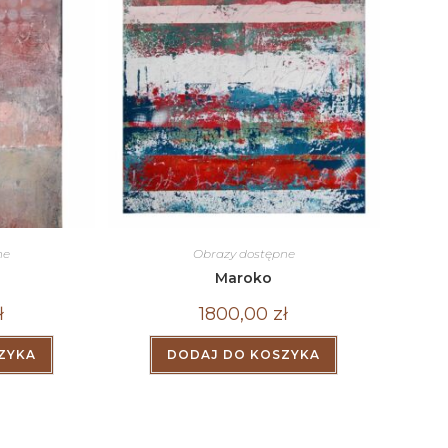
ne
Obrazy dostępne
Maroko
ł
1800,00
zł
ZYKA
DODAJ DO KOSZYKA