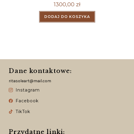
1300,00
zł
DODAJ DO KOSZYKA
Dane kontaktowe:
ritasoleart@mail.com
Instagram
Facebook
TikTok
Przydatne linki: